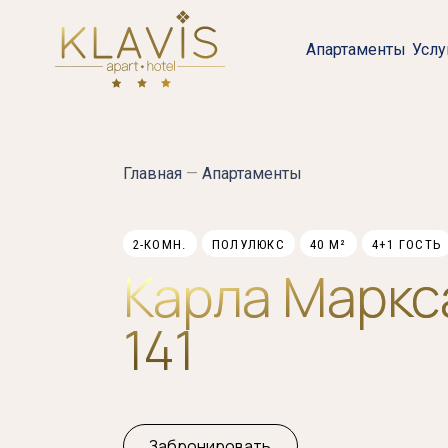
Skip
Skip
links
to
Апартаменты
Услу
primary
navigation
Skip
to
Главная
—
Апартаменты
content
2-КОМН.
ПОЛУЛЮКС
40 М²
4+1 ГОСТЬ
Карла Маркс
141
Забронировать