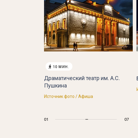
10 МИН.

Драматический театр им. А.С.
Пушкина
Источник фото / Афиша
01
02
03
04
05
06
07
07