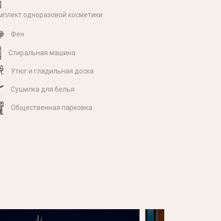
мплект одноразовой косметики
Фен
Стиральная машина
Утюг и гладильная доска
Cушилка для белья
Общественная парковка