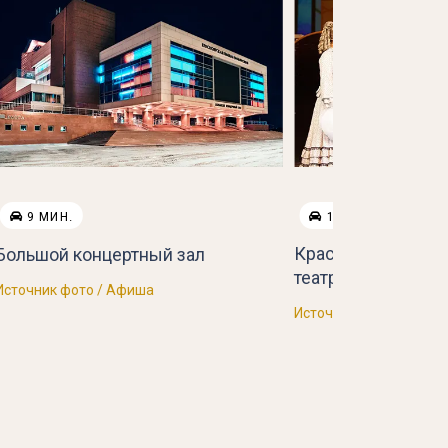
9 МИН.
10 МИН.


Красноярский му
Большой концертный зал
театр
Источник фото / Афиша
Источник фото / Репер