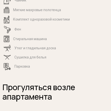
Чайник
Мягкие махровые полотенца
Комплект одноразовой косметики
Фен
Стиральная машина
Утюг и гладильная доска
Cушилка для белья
Парковка
Прогуляться возле
апартамента