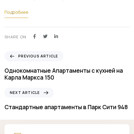
Подробнее
SHARE ON
P
PREVIOUS ARTICLE
r
e
Однокомнатные Апартаменты с кухней на
v
Карла Маркса 150
i
o
N
NEXT ARTICLE
u
e
s
x
Стандартные апартаменты в Парк Сити 948
A
t
r
A
t
r
i
t