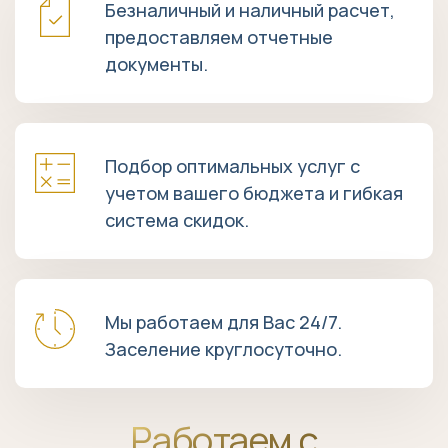
c
Безналичный и наличный расчет,
i
l
предоставляем отчетные
c
e
l
документы.
e
Подбор оптимальных услуг с
учетом вашего бюджета и гибкая
система скидок.
Мы работаем для Вас 24/7.
Заселение круглосуточно.
Работаем с