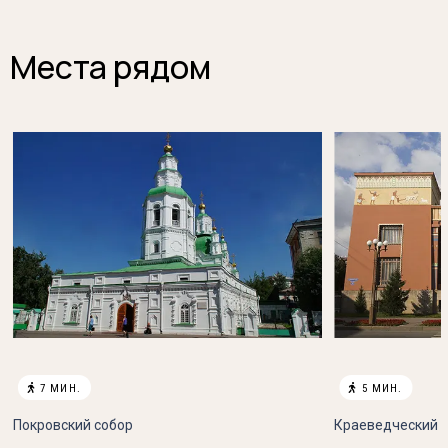
Места рядом

7 МИН.

5 МИН.
Покровский cобор
Краеведческий 