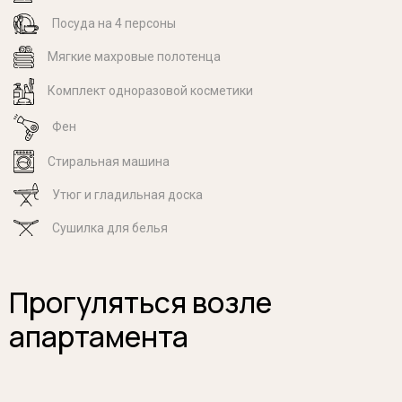
Посуда на 4 персоны
Мягкие махровые полотенца
Комплект одноразовой косметики
Фен
Стиральная машина
Утюг и гладильная доска
Cушилка для белья
Прогуляться возле
апартамента