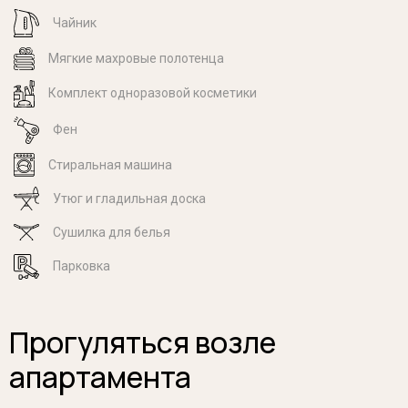
Чайник
Мягкие махровые полотенца
Комплект одноразовой косметики
Фен
Стиральная машина
Утюг и гладильная доска
Cушилка для белья
Парковка
Прогуляться возле
апартамента